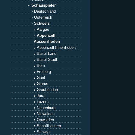
Schauspieler
Deutschland
Österreich
Schweiz
Aargau
Appenzell
Ausserrhoden
Appenzell Innerrhoden
Basel-Land
Basel-Stadt
Bern
Freiburg
Genf
Glarus
Graubünden
Jura
Luzern
Neuenburg
Nidwalden
Obwalden
Schaffhausen
Schwyz