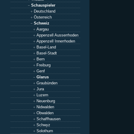
Schauspieler
Deutschland
Österreich
Schweiz
Aargau
Appenzell Ausserrhoden
Appenzell Innerrhoden
Basel-Land
Basel-Stadt
Bern
Freiburg
Genf
Glarus
Graubünden
Jura
Luzern
Neuenburg
Nidwalden
Obwalden
Schaffhausen
Schwyz
Solothurn