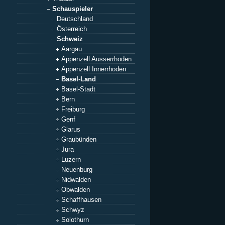
Schauspieler
Deutschland
Österreich
Schweiz
Aargau
Appenzell Ausserrhoden
Appenzell Innerrhoden
Basel-Land
Basel-Stadt
Bern
Freiburg
Genf
Glarus
Graubünden
Jura
Luzern
Neuenburg
Nidwalden
Obwalden
Schaffhausen
Schwyz
Solothurn