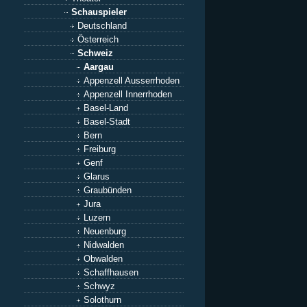
Schauspieler
Deutschland
Österreich
Schweiz
Aargau
Appenzell Ausserrhoden
Appenzell Innerrhoden
Basel-Land
Basel-Stadt
Bern
Freiburg
Genf
Glarus
Graubünden
Jura
Luzern
Neuenburg
Nidwalden
Obwalden
Schaffhausen
Schwyz
Solothurn