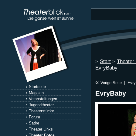
>
Start
>
Theater
EvryBaby
«
Vorige Seite
|
Evr
Startseite
EvryBaby
Magazin
Veranstaltungen
Jugendtheater
Theaterstücke
Forum
Satire
Theater Links
Theater Fotos