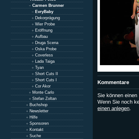
Carmen Brunner
EvryBaby
Dekorprägung
Wier Probe
Eröffnung
Aufbau
Druga Scena
Oska Probe
Coverless
Lada Taiga
Tyan
Short Cuts II
Short Cuts I
Kommentare
Cor Akor
Monte Carlo
Sie können eine
Stefan Zoltan
Wenn Sie noch ke
Buchshop
einen anlegen
.
Newsletter
Hilfe
Sponsoren
Kontakt
Suche