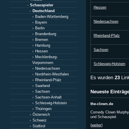
Schauspieler
Hessen
Deutschland
Baden-Württemberg
Niedersachsen
Bayern
Berlin
Brandenburg
Rheinland-Pfalz
Bremen
Hamburg
Sachsen
Hessen
Mecklenburg-
Vorpommern
Schleswig-Holstein
Niedersachsen
Nordrhein-Westfalen
Es wurden
23
Link
Rheinland-Pfalz
Saarland
Neueste Einträg
Sachsen
Sachsen-Anhalt
Schleswig-Holstein
the-clown.de
Thüringen
Comedy Clown Murphy 
Österreich
und Schauspiel.
Schweiz
(
weiter
)
Südtirol