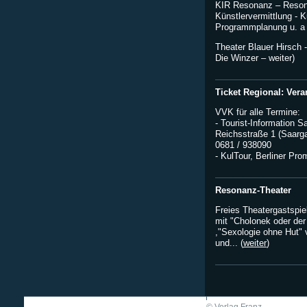
KIR Resonanz – Reson
Künstlervermittlung - Ku
Programmplanung u. a 
Theater Blauer Hirsch -
Die Winzer –
weiter)
Ticket Regional: Vera
VVK für alle Termine:
- Tourist-Information 
Reichsstraße 1 (Saarga
0681 / 938090
- KulTour, Berliner Pro
Resonanz-Theater
Freies Theatergastspi
mit "Cholonek oder de
,"Sexologie ohne Hut" 
und... (
weiter
)