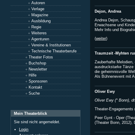
Autoren
Verlage
Dejon, Andrea
Magazine
Andrea Dejon, Schauspie
Ausbildung
Erwachsene und Kinder
Regie
Mehr Info und Biograhi
Weiteres
(
weiter
)
Agenturen
Vereine & Institutionen
Technische Theaterberufe
Traumzeit -Myhten ru
Theater Fotos
Zauberhafte Melodien, 
Buchshop
ausdruckstarke Tänze 
Newsletter
die geheimnisvolle Wel
Hilfe
Als Bühnenevent mit An
Sponsoren
Kontakt
Oliver Ewy
Suche
Oliver Ewy (* Bonn), d
Theater-Engagements 
Mein Theaterblick
Peer Gynt - Oper (Thea
Sie sind nicht angemeldet.
(Theater Bonn, 2012), 
Login