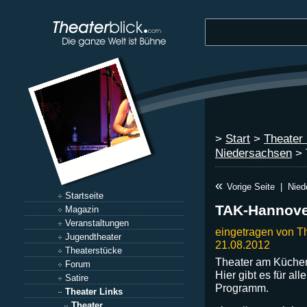
>
Start
>
Theater 
Niedersachsen
> 
«
Vorige Seite
|
Nied
Startseite
TAK-Hannove
Magazin
Veranstaltungen
eingetragen von T
Jugendtheater
21.08.2012
Theaterstücke
Theater am Küchen
Forum
Hier gibt es für al
Satire
Programm.
Theater Links
Theater