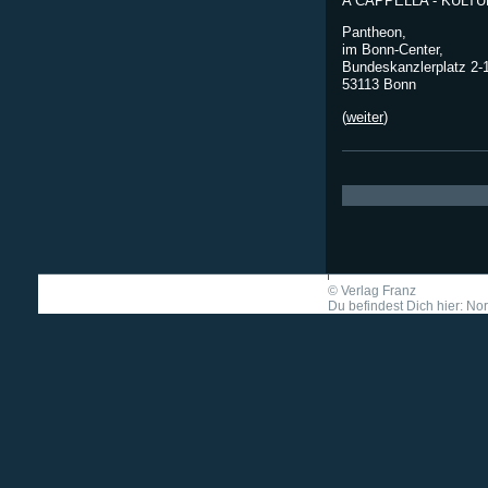
A CAPPELLA - KULTU
Pantheon,
im Bonn-Center,
Bundeskanzlerplatz 2-
53113 Bonn
(
weiter
)
©
Verlag Franz
Du befindest Dich hier: No