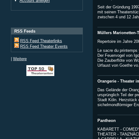
Account anlegen
Seit der Gründung 1997 
mit seinen Theaterstüc
zwischen 4 und 12 Jahr
RSS Feeds
Müllers Marionetten-
RSS Feed Theaterlinks
Repertoire im Jahre 20
RSS Feed Theater Events
Le sacre du printemps 
Der Feuervogel von Igo
|
Weitere
Die Zauberflöte von W
Urfaust von Goethe vo..
Orangerie - Theater i
Das Gelände der Orang
ursprünglich Teil der 
Stadt Köln. Herzstück d
sichelmondförmiger Erdw
Pantheon
KABARETT - COMEDY
THEATER - TANZNÄC