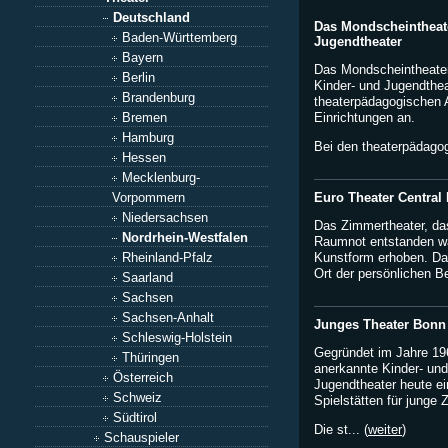
Deutschland
Das Mondscheintheate
Baden-Württemberg
Jugendtheater
Bayern
Das Mondscheintheater
Berlin
Kinder- und Jugendthea
Brandenburg
theaterpädagogischen 
Einrichtungen an.
Bremen
Hamburg
Bei den theaterpädagog
Hessen
Mecklenburg-
Euro Theater Central
Vorpommern
Niedersachsen
Das Zimmertheater, das
Nordrhein-Westfalen
Raumnot entstanden wa
Kunstform erhoben. Das
Rheinland-Pfalz
Ort der persönlichen B
Saarland
Sachsen
Sachsen-Anhalt
Junges Theater Bonn
Schleswig-Holstein
Gegründet im Jahre 196
Thüringen
anerkannte Kinder- und
Österreich
Jugendtheater heute e
Schweiz
Spielstätten für junge 
Südtirol
Die st... (
weiter
)
Schauspieler