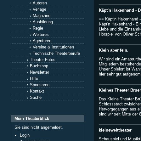
Autoren
Verlage
Käpt'n Hakenhand - D
Magazine
== Käpt'n Hakenhand -
Ausbildung
Käpt'n Hakenhand - Ei
Regie
Liebe und die Einsamke
Hörspiel von Oliver Sch
Weiteres
Agenturen
Vereine & Institutionen
Klein aber fein.
Technische Theaterberufe
Wir sind ein Amateurth
Theater Fotos
Mitgliedern bestehende
Buchshop
Unser Spielort ist Wan
Newsletter
hier sehr gut aufgenom
Hilfe
Sponsoren
Kleines Theater Brueh
Kontakt
Suche
Das Kleine Theater Brüh
Schlossstadt zwisichen
Hervorgegangen aus ei
sind wir seit Mitte der 8
Mein Theaterblick
Sie sind nicht angemeldet.
kleinewelttheater
Login
Schauspiel und Musikth