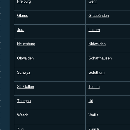
Freiburg
Genf
Glarus
Graubünden
Jura
Luzern
Neuenburg
Nidwalden
Obwalden
Schaffhausen
Schwyz
Solothurn
St. Gallen
Tessin
Thurgau
Uri
Waadt
Wallis
Zug
Zürich