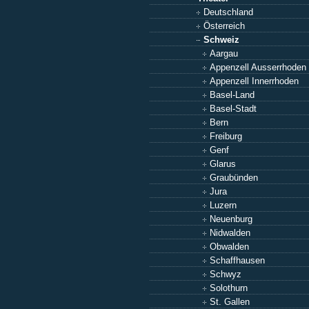
Deutschland
Österreich
Schweiz
Aargau
Appenzell Ausserrhoden
Appenzell Innerrhoden
Basel-Land
Basel-Stadt
Bern
Freiburg
Genf
Glarus
Graubünden
Jura
Luzern
Neuenburg
Nidwalden
Obwalden
Schaffhausen
Schwyz
Solothurn
St. Gallen