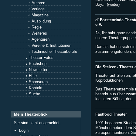
Autoren
Bay... (
weiter
)
Verlage
Magazine
d' Forstenriada Thea
Ausbildung
e.V.
Regie
Ja, Ihr habt ganz richt
Weiteres
unsere Theatergruppe e
Agenturen
Vereine & Institutionen
Damals haben sich ein 
Technische Theaterberufe
zusammengefunden, um
Theater Fotos
Buchshop
Die Stelzer - Theater 
Newsletter
Theater auf Stelzen, S
Hilfe
Koproduktionen
Sponsoren
Kontakt
Das Theaterensemble m
Suche
besteht aus über zwanz
kleinsten Bühne, der... 
Fastfood Theater
Mein Theaterblick
1991 begannen Student
Sie sind nicht angemeldet.
München neben dem St
Login
zu experimentieren. Se