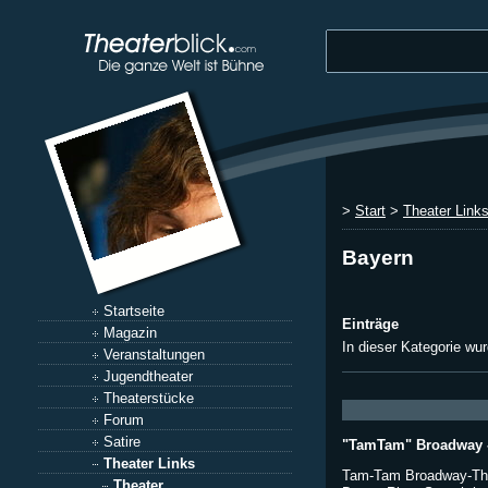
>
Start
>
Theater Link
Bayern
Startseite
Einträge
Magazin
In dieser Kategorie wu
Veranstaltungen
Jugendtheater
Theaterstücke
Forum
Satire
"TamTam" Broadway -
Theater Links
Tam-Tam Broadway-The
Theater