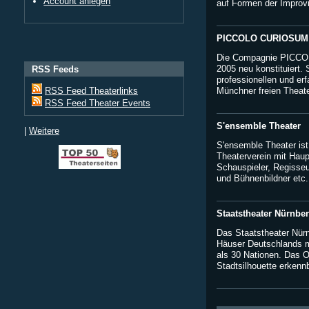
Account anlegen
auf Formen der Improvis
PICCOLO CURIOSUM 
Die Compagnie PICCO
2005 neu konstituiert. 
RSS Feeds
professionellen und er
Münchner freien Theate
RSS Feed Theaterlinks
RSS Feed Theater Events
S'ensemble Theater
|
Weitere
S'ensemble Theater ist
Theaterverein mit Haup
Schauspieler, Regisse
und Bühnenbildner etc. 
Staatstheater Nürnbe
Das Staatstheater Nürn
Häuser Deutschlands m
als 30 Nationen. Das O
Stadtsilhouette erkennb