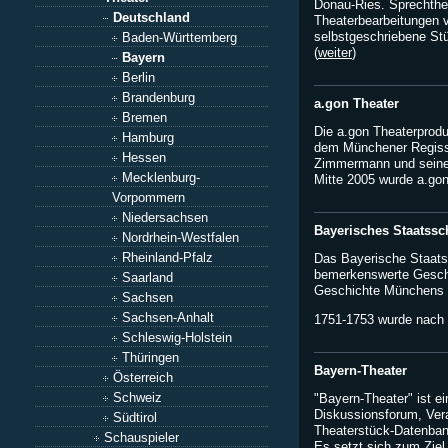
Donau-Ries. Sprechthea
Deutschland
Theaterbearbeitungen 
selbstgeschriebene Stü
Baden-Württemberg
(
weiter
)
Bayern
Berlin
Brandenburg
a.gon Theater
Bremen
Die a.gon Theaterprod
Hamburg
dem Münchener Regiss
Hessen
Zimmermann und seiner
Mecklenburg-
Mitte 2005 wurde a.gon
Vorpommern
Niedersachsen
Bayerisches Staatssc
Nordrhein-Westfalen
Rheinland-Pfalz
Das Bayerische Staatss
bemerkenswerte Geschi
Saarland
Geschichte Münchens u
Sachsen
Sachsen-Anhalt
1751-1753 wurde nach d
Schleswig-Holstein
Thüringen
Bayern-Theater
Österreich
Schweiz
"Bayern-Theater" ist e
Diskussionsforum, Ver
Südtirol
Theaterstück-Datenban
Schauspieler
Es setzt sich zum Ziel