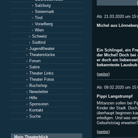
Salzburg
Steiermark
Ab: 21.03.2020 um 15:
Tirol
Vorarlberg
Michel aus Lönneber
Wien
Schweiz
Südtirol
Jugendtheater
Ein Schlingel, ein Fr
Theaterstücke
der Michel! Doch bei a
er doch ein liebensw
Forum
bekannteste Lausbub d
Satire
Theater Links
(
weiter
)
Theater Fotos
Buchshop
Ab: 09.02.2020 um 15:
Newsletter
Pippi Langstrumpf
Hilfe
Mittanzen sollen bei Pi
Sponsoren
Kinder der Stadt. Doch
Kontakt
überhaupt beginnen ka
Suche
erledigen. Und was wir
Geburtststag erwarten
(
weiter
)
Mein Theaterblick