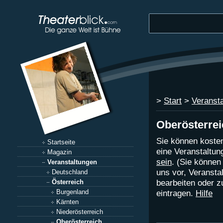
>
Start
>
Veranst
Oberösterrei
Sie können kosten
Startseite
eine Veranstaltu
Magazin
sein
. (Sie können
Veranstaltungen
uns vor, Veranst
Deutschland
bearbeiten oder z
Österreich
Burgenland
eintragen.
Hilfe
Kärnten
Niederösterreich
Oberösterreich