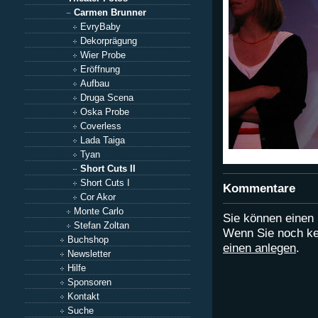
Carmen Brunner
EvryBaby
Dekorprägung
Wier Probe
Eröffnung
Aufbau
Druga Scena
Oska Probe
Coverless
Lada Taiga
Tyan
Short Cuts II
Short Cuts I
Kommentare
Cor Akor
Monte Carlo
Sie können eine
Stefan Zoltan
Wenn Sie noch ke
Buchshop
einen anlegen
.
Newsletter
Hilfe
Sponsoren
Kontakt
Suche