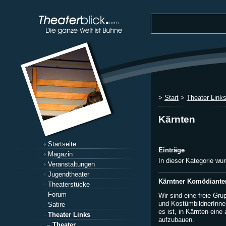
>
Start
>
Theater Link
Kärnten
Startseite
Einträge
Magazin
In dieser Kategorie wu
Veranstaltungen
Jugendtheater
Kärntner Komödiante
Theaterstücke
Forum
Wir sind eine freie Gr
und KostümbildnerInnen
Satire
es ist, in Kärnten eine 
Theater Links
aufzubauen.
Theater