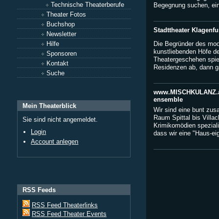
Technische Theaterberufe
Begegnung suchen, ei
Theater Fotos
Buchshop
Stadttheater Klagenfu
Newsletter
Die Begründer des mod
Hilfe
kunstliebenden Höfe d
Sponsoren
Theatergeschehen spiel
Kontakt
Residenzen ab, dann gab
Suche
www.MISCHKULANZ.at.t
ensemble
Mein Theaterblick
Wir sind eine bunt z
Raum Spittal bis Villa
Sie sind nicht angemeldet.
Krimikomödien speziali
Login
dass wir eine "Haus-eig
Account anlegen
RSS Feeds
RSS Feed Theaterlinks
RSS Feed Theater Events