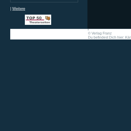
|
Weitere
©
Verlag Franz
Du befindest Dich hier: Kär