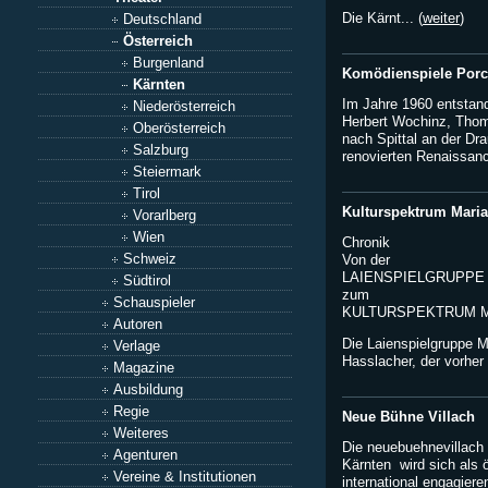
Die Kärnt... (
weiter
)
Deutschland
Österreich
Burgenland
Komödienspiele Porc
Kärnten
Im Jahre 1960 entstand
Niederösterreich
Herbert Wochinz, Thom
Oberösterreich
nach Spittal an der Dr
Salzburg
renovierten Renaissanc
Steiermark
Tirol
Kulturspektrum Maria
Vorarlberg
Wien
Chronik
Schweiz
Von der
LAIENSPIELGRUPPE
Südtirol
zum
Schauspieler
KULTURSPEKTRUM M
Autoren
Die Laienspielgruppe 
Verlage
Hasslacher, der vorher 
Magazine
Ausbildung
Regie
Neue Bühne Villach
Weiteres
Die neuebuehnevillach 
Agenturen
Kärnten  wird sich als
Vereine & Institutionen
international engagier