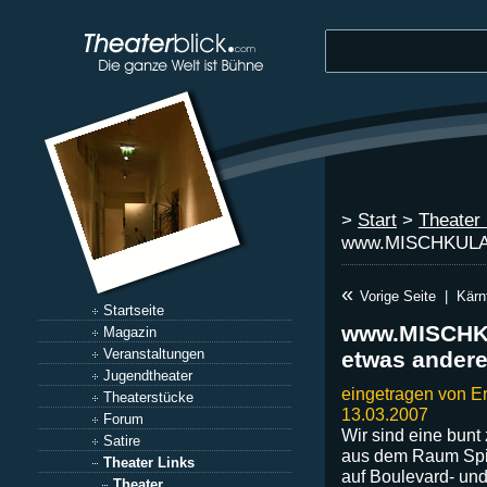
>
Start
>
Theater 
www.MISCHKULANZ.
«
Vorige Seite
|
Kärn
Startseite
www.MISCHKUL
Magazin
Veranstaltungen
etwas andere
Jugendtheater
eingetragen von E
Theaterstücke
13.03.2007
Forum
Wir sind eine bun
Satire
aus dem Raum Spit
Theater Links
auf Boulevard- und
Theater