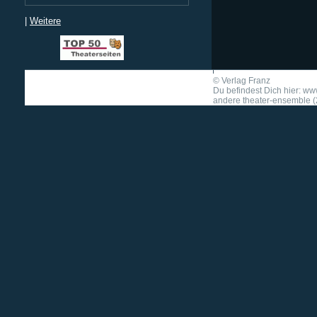
|
Weitere
©
Verlag Franz
Du befindest Dich hier: w
andere theater-ensemble (