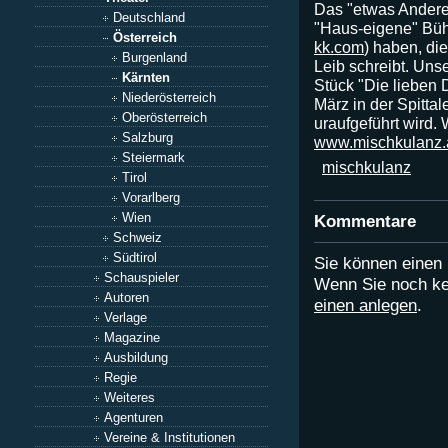
Das "etwas Andere"
Deutschland
"Haus-eigene" Büh
Österreich
kk.com
) haben, di
Burgenland
Leib schreibt. Unse
Kärnten
Stück "Die lieben 
Niederösterreich
März in der Spitta
Oberösterreich
uraufgeführt wird. 
Salzburg
www.mischkulanz.a
Steiermark
mischkulanz
Tirol
Vorarlberg
Wien
Kommentare
Schweiz
Südtirol
Sie können eine
Schauspieler
Wenn Sie noch ke
Autoren
einen anlegen
.
Verlage
Magazine
Ausbildung
Regie
Weiteres
Agenturen
Vereine & Institutionen