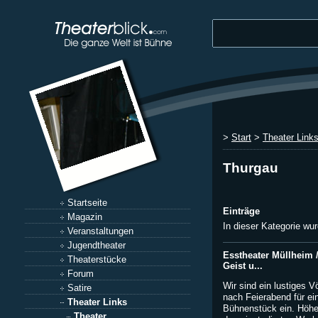
>
Start
>
Theater Link
Thurgau
Startseite
Einträge
Magazin
In dieser Kategorie wu
Veranstaltungen
Jugendtheater
Esstheater Müllheim /
Theaterstücke
Geist u...
Forum
Wir sind ein lustiges 
Satire
nach Feierabend für ei
Theater Links
Bühnenstück ein. Höhe
Theater