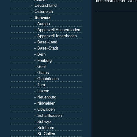
des einstudierten Werke
Deutschland
Österreich
Schweiz
Aargau
Appenzell Ausserrhoden
Appenzell Innerrhoden
Basel-Land
Basel-Stadt
Bern
Freiburg
Genf
Glarus
Graubünden
Jura
Luzern
Neuenburg
Nidwalden
Obwalden
Schaffhausen
Schwyz
Solothurn
St. Gallen