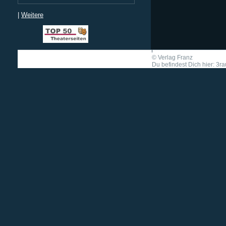
|
Weitere
©
Verlag Franz
Du befindest Dich hier: 3r