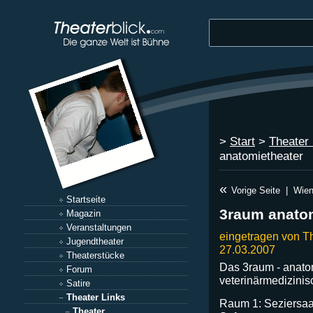
>
Start
>
Theater 
anatomietheater
«
Vorige Seite
|
Wie
Startseite
3raum anato
Magazin
Veranstaltungen
eingetragen von T
Jugendtheater
27.03.2007
Theaterstücke
Das 3raum - anato
Forum
veterinärmedizinisc
Satire
Theater Links
Raum 1: Seziersaal
Theater