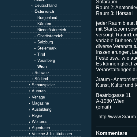
Sofaraum
Deutschland
Raum 2: Anatomie
Österreich
Raum 3: Hörsaal
Burgenland
jeder Raum bietet 
Kärnten
mit Starkstrom sow
Niederösterreich
versorgt. Raum1 
Oberösterreich
variable Bühnen. W
Salzburg
diverse Veranstalt
Steiermark
Inszenierungen, L
Tirol
Feste usw., wie au
Vorarlberg
Es können gleichz
Wien
Veranstaltungen d
Schweiz
Südtirol
3raum - Anatomiet
Kunst, Kultur und
Schauspieler
Autoren
Beatrixgasse 11
Verlage
A-1030 Wien
Magazine
(
email
)
Ausbildung
Regie
http://www.3raum.
Weiteres
Agenturen
Kommentare
Vereine & Institutionen