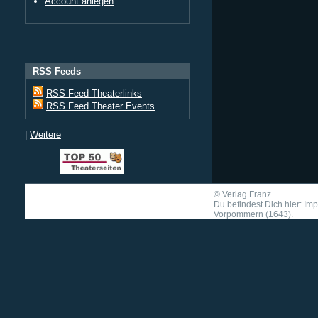
Account anlegen
RSS Feeds
RSS Feed Theaterlinks
RSS Feed Theater Events
|
Weitere
©
Verlag Franz
Du befindest Dich hier: Im
Vorpommern (1643).