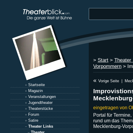
>
Start
>
Theater 
Vorpommern
> Im
«
Vorige Seite
|
Meck
Startseite
Improvistions
Magazin
Veranstaltungen
Mecklenbur
Jugendtheater
eingetragen von O
Theaterstücke
Forum
Portal für Termine
rund um das Thema
Satire
Mecklenburg-Vorp
Theater Links
Theater