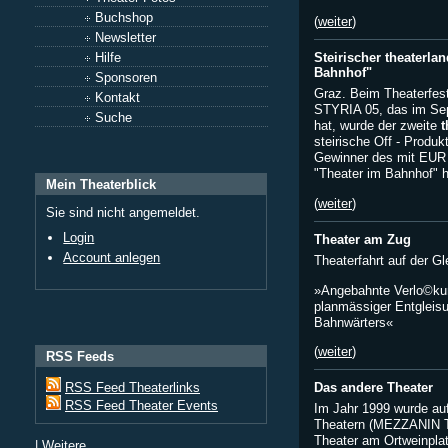
Buchshop
(
weiter
)
Newsletter
Steirischer theaterla
Hilfe
Bahnhof"
Sponsoren
Graz. Beim Theaterfes
Kontakt
STYRIA 05, das im Sep
Suche
hat, wurde der zweite
t
steirische Off - Produk
Gewinner des mit EUR 7
"Theater im Bahnhof" h
Mein Theaterblick
(
weiter
)
Sie sind nicht angemeldet.
Login
Theater am Zug
Account anlegen
Theaterfahrt auf der G
»Angebahnte Verlo©kun
planmässiger Entgleis
Bahnwärters«
(
weiter
)
RSS Feeds
Das andere Theater
RSS Feed Theaterlinks
RSS Feed Theater Events
Im Jahr 1999 wurde auf 
Theatern (MEZZANIN Th
Theater am Ortweinpla
|
Weitere