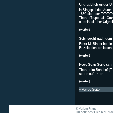
Unglaublich uriger U
in Singspiel des Auto
1850 dient der TrTrTrTr
TheaterTruppe als Gru
alpenländischer Urigkei
(
weiter
)
Sehnsucht nach dem
Ernst M. Binder holt i
Er zelebriert ein leiden
(
weiter
)
Neue Soap-Serie schl
Theater im Bahnhof (T
schön aufs Korn.
(
weiter
)
« Vorige Seite
©
Verlag Franz
Du befindest Dich hier: Mag