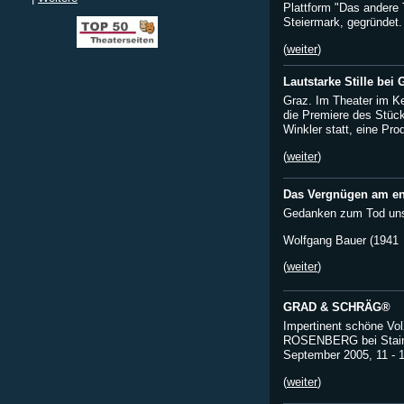
Plattform "Das andere 
Steiermark, gegründet.
(
weiter
)
Lautstarke Stille bei
Graz. Im Theater im Ke
die Premiere des Stüc
Winkler statt, eine Pro
(
weiter
)
Das Vergnügen am ent
Gedanken zum Tod uns
Wolfgang Bauer (1941 
(
weiter
)
GRAD & SCHRÄG®
Impertinent schöne Vol
ROSENBERG bei Stainz
September 2005, 11 - 
(
weiter
)