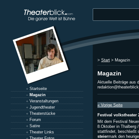
>
Start
> Magazin
Magazin
Aktuelle Beiträge aus 
redaktion@theaterblic
Startseite
Magazin
Veranstaltungen
« Vorige Seite
Jugendtheater
Theaterstücke
Festival volkstheater 
Forum
Mit dem Festival Neues
Satire
8.Oktober in Thalberg 
stattfindet, beschließ
Theater Links
steier
mark den heurigen
Theater Fotos