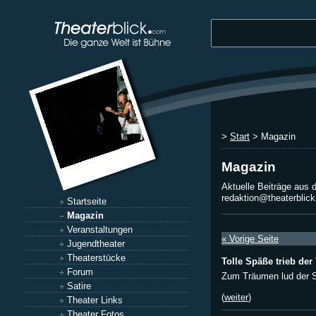
>
Start
> Magazin
Magazin
Aktuelle Beiträge aus 
redaktion@theaterblic
Startseite
Magazin
Veranstaltungen
« Vorige Seite
Jugendtheater
Theaterstücke
Tolle Späße trieb der 
Forum
Zum Träumen lud der 
Satire
(
weiter
)
Theater Links
Theater Fotos