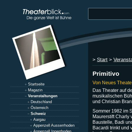
>
Start
>
Veranst
Primitivo
Von Neues Theate
Startseite
Das Theater auf d
Magazin
musikalischen Bü
Veranstaltungen
und Christian Bran
Deutschland
Österreich
Sommer 1982 im Sc
Schweiz
Maurerstift Charly
Aargau
Baustelle, Badi un
Appenzell Ausserrhoden
Bacardi trinkt und 
Appenzell Innerrhoden