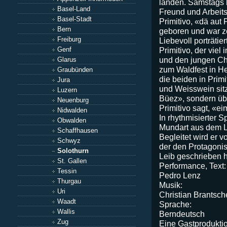
landen. Samstags 
Basel-Land
Freund und Arbeits
Basel-Stadt
Primitivo, «dä aut 
Bern
geboren und war z
Freiburg
Liebevoll porträtie
Genf
Primitivo, der vie
und den jungen Char
Glarus
zum Waldfest in H
Graubünden
die beiden in Prim
Jura
und Weisswein sitz
Luzern
Büez», sondern üb
Neuenburg
Primitivo sagt, «e
Nidwalden
In rhythmisierter 
Obwalden
Mundart aus dem L
Schaffhausen
Begleitet wird er v
Schwyz
der den Protagoni
Solothurn
Leib geschrieben h
St. Gallen
Performance, Text:
Tessin
Pedro Lenz
Thurgau
Musik:
Uri
Christian Brantsc
Waadt
Sprache:
Wallis
Berndeutsch
Zug
Eine Gastprodukti