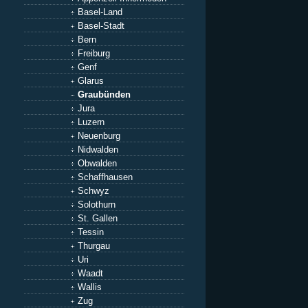
Basel-Land
Basel-Stadt
Bern
Freiburg
Genf
Glarus
Graubünden
Jura
Luzern
Neuenburg
Nidwalden
Obwalden
Schaffhausen
Schwyz
Solothurn
St. Gallen
Tessin
Thurgau
Uri
Waadt
Wallis
Zug