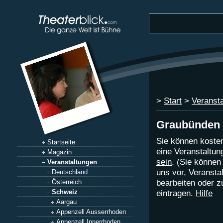
>
Start
>
Veranst
Graubünden
Sie können kosten
Startseite
eine Veranstaltu
Magazin
sein
. (Sie können
Veranstaltungen
uns vor, Veranst
Deutschland
bearbeiten oder z
Österreich
Schweiz
eintragen.
Hilfe
Aargau
Appenzell Ausserrhoden
Appenzell Innerrhoden