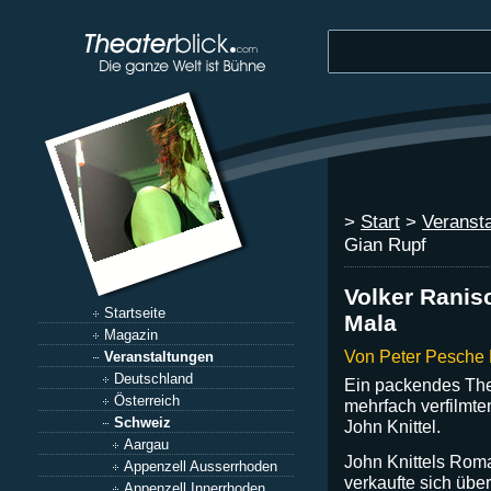
>
Start
>
Veranst
Gian Rupf
Volker Ranis
Startseite
Mala
Magazin
Von Peter Pesche
Veranstaltungen
Deutschland
Ein packendes The
Österreich
mehrfach verfilmte
Schweiz
John Knittel.
Aargau
John Knittels Rom
Appenzell Ausserrhoden
verkaufte sich übe
Appenzell Innerrhoden