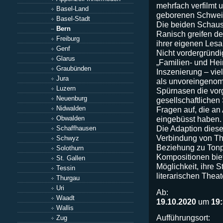
mehrfach verfilmt 
Basel-Land
geborenen Schweiz
Basel-Stadt
Die beiden Schaus
Bern
Ranisch greifen den
Freiburg
ihrer eigenen Lesa
Genf
Nicht vordergründig
Glarus
„Familien- und Hei
Graubünden
Inszenierung – vie
Jura
als unvoreingenom
Luzern
Spürnasen die vor
Neuenburg
gesellschaftlichen 
Nidwalden
Fragen auf, die an 
Obwalden
eingebüsst haben.
Die Adaption diese
Schaffhausen
Verbindung von The
Schwyz
Beziehung zu Tonp
Solothurn
Kompositionen bie
St. Gallen
Möglichkeit, ihre 
Tessin
literarischen Theat
Thurgau
Uri
Ab:
Waadt
19.10.2020
um
19
Wallis
Aufführungsort:
Zug