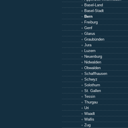
Basel-Land
Basel-Stadt
Bern
Freiburg
Genf
Glarus
Graubünden
Jura
Luzern
Neuenburg
Nidwalden
Obwalden
Schaffhausen
Schwyz
Solothurn
St. Gallen
Tessin
Thurgau
Uri
Waadt
Wallis
Zug