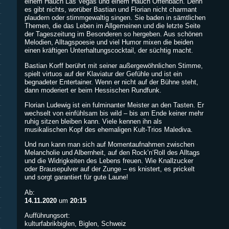
einem Hauch Las Vegas und einem Hauch Offenbach. Denn
es gibt nichts, worüber Bastian und Florian nicht charmant
plaudern oder stimmgewaltig singen. Sie baden in sämtlichen
Themen, die das Leben im Allgemeinen und die letzte Seite
der Tageszeitung im Besonderen so hergeben. Aus schönen
Melodien, Alltagspoesie und viel Humor mixen die beiden
einen kräftigen Unterhaltungscocktail, der süchtig macht.
Bastian Korff berührt mit seiner außergewöhnlichen Stimme,
spielt virtuos auf der Klaviatur der Gefühle und ist ein
begnadeter Entertainer. Wenn er nicht auf der Bühne steht,
dann moderiert er beim Hessischen Rundfunk.
Florian Ludewig ist ein fulminanter Meister an den Tasten. Er
wechselt von einfühlsam bis wild – bis am Ende keiner mehr
ruhig sitzen bleiben kann. Viele kennen ihn als
musikalischen Kopf des ehemaligen Kult-Trios Malediva.
Und nun kann man sich auf Momentaufnahmen zwischen
Melancholie und Albernheit, auf den Rock’n‘Roll des Alltags
und die Widrigkeiten des Lebens freuen. Wie Knallzucker
oder Brausepulver auf der Zunge – es knistert, es prickelt
und sorgt garantiert für gute Laune!
Ab:
14.11.2020
um
20:15
Aufführungsort:
kulturfabrikbiglen, Biglen, Schweiz