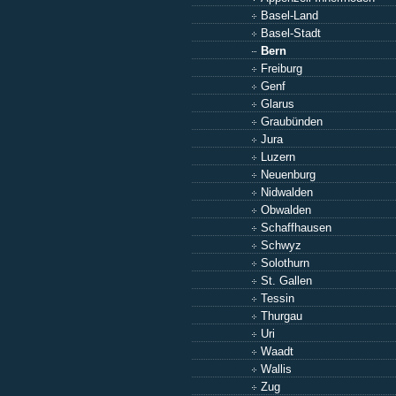
Basel-Land
Basel-Stadt
Bern
Freiburg
Genf
Glarus
Graubünden
Jura
Luzern
Neuenburg
Nidwalden
Obwalden
Schaffhausen
Schwyz
Solothurn
St. Gallen
Tessin
Thurgau
Uri
Waadt
Wallis
Zug