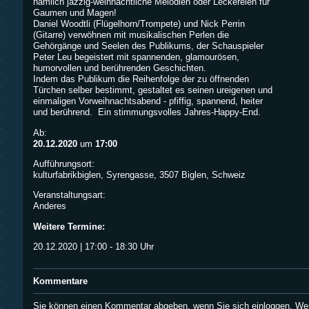
nämlich jazzig-weihnächtliche Melodien oder Leckereien für
Gaumen und Magen!
Daniel Woodtli (Flügelhorn/Trompete) und Nick Perrin
(Gitarre) verwöhnen mit musikalischen Perlen die
Gehörgänge und Seelen des Publikums, der Schauspieler
Peter Leu begeistert mit spannenden, glamourösen,
humorvollen und berührenden Geschichten.
Indem das Publikum die Reihenfolge der zu öffnenden
Türchen selber bestimmt, gestaltet es seinen ureigenen und
einmaligen Vorweihnachtsabend - pfiffig, spannend, heiter
und berührend. Ein stimmungsvolles Jahres-Happy-End.
Ab:
20.12.2020
um
17:00
Aufführungsort:
kulturfabrikbiglen, Syrengasse, 3507 Biglen, Schweiz
Veranstaltungsart:
Anderes
Weitere Termine:
20.12.2020 | 17:00 - 18:30 Uhr
Kommentare
Sie können einen Kommentar abgeben, wenn Sie
sich einloggen
. We