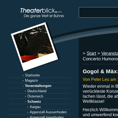
>
Start
>
Veranst
Concerto Humoro
Gogol & Mäx
Startseite
Von Peter Leu am 
Magazin
Wieder einmal in B
Veranstaltungen
verrückteste Konze
Deutschland
lachen lässt, die a
Österreich
Weltklasse!
Schweiz
Aargau
Herzlich Willkomme
Appenzell Ausserrhoden
und umwerfend kom
Appenzell Innerrhoden