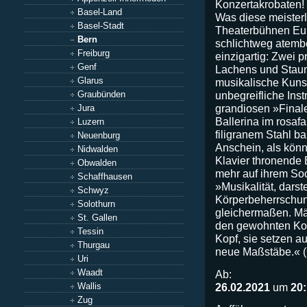
Konzertakrobaten!
Basel-Land
Was diese meister
Basel-Stadt
Theaterbühnen Euro
Bern
schlichtweg atemb
Freiburg
einzigartig: Zwei p
Genf
Lachens und Staun
Glarus
musikalische Kunstf
Graubünden
unbegreifliche Ins
grandiosen »Finale
Jura
Ballerina im rosaf
Luzern
filigranem Stahl ba
Neuenburg
Anschein, als könn
Nidwalden
Klavier thronende
Obwalden
mehr auf ihrem Soc
Schaffhausen
»Musikalität, darst
Schwyz
Körperbeherrschun
Solothurn
gleichermaßen. Mäx
St. Gallen
den gewohnten Kon
Tessin
Kopf, sie setzen a
Thurgau
neue Maßstäbe.« (
Uri
Waadt
Ab:
26.02.2021
um
20
Wallis
Zug