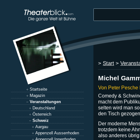
>
Start
>
Veranst
Michel Gamm
Von Peter Pesche
Startseite
Comedy & Schwind
Magazin
macht dem Publiku
Veranstaltungen
selten wird man so
Deutschland
den Tisch gezogen
Österreich
Schweiz
Der moderne Mensch
Aargau
trotzdem keine Ahn
Appenzell Ausserrhoden
also anderes übrig 
Appenzell Innerrhoden