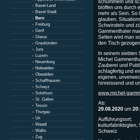
schummeln und sch
Basel-Land
blöffen uns durch ei
Basel-Stadt
mehr als Sein. So l
Bern
glauben. Situation
Freiburg
Schwindeln und zü
Genf
Gammenthaler mac
Selten wird man so
Glarus
den Tisch gezogen
Graubünden
Jura
In seinem siebten
Luzern
Michel Gammentha
Neuenburg
Zauberei und Publ
Nidwalden
schlagfertig und e
Obwalden
eigenen, unverwech
Schaffhausen
hinreissend und un
Schwyz
www.michel-gamme
Solothurn
St. Gallen
Ab:
Tessin
29.08.2020
um
20
Thurgau
Uri
Aufführungsort:
Waadt
kulturfabrikbiglen
Schweiz
Wallis
Zug