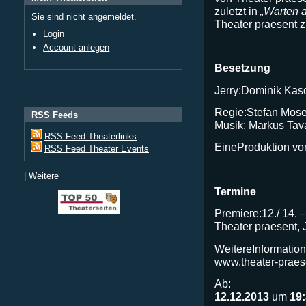
zuletzt in
„Warten a
Sie sind nicht angemeldet.
Theater praesent z
Login
Account anlegen
Besetzung
Jerry:Dominik Kasc
Regie:Stefan Moser
RSS Feeds
Musik: Markus Tav
RSS Feed Theaterlinks
EineProduktion vo
RSS Feed Theater Events
|
Weitere
Termine
Premiere:12./ 14.
Theater praesent,
WeitereInformation
www.theater-praes
Ab:
12.12.2013
um
19