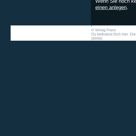
Wenn Sie noch ke
einen anlegen
.
©
Verlag Franz
Du befindest Dich hier: D
(6056).