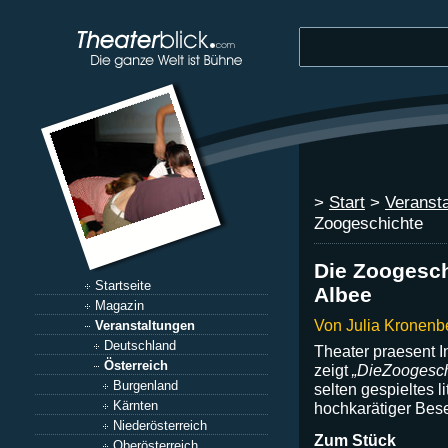
>
Start
>
Veranst
Zoogeschichte
Die Zoogesc
Startseite
Albee
Magazin
Von Julia Kronenb
Veranstaltungen
Deutschland
Theater praesent 
Österreich
zeigt
„DieZoogesch
Burgenland
selten gespieltes l
Kärnten
hochkarätiger Bes
Niederösterreich
Zum Stück
Oberösterreich