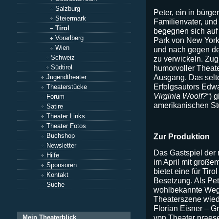
Salzburg
Peter, ein in bürge
Steiermark
Familienvater, und
Tirol
begegnen sich auf 
Vorarlberg
Park von New York.
Wien
und nach gegen de
Schweiz
zu verwickeln. Zug
humorvoller Theat
Südtirol
Ausgang. Das selte
Jugendtheater
Erfolgsautors Edwa
Theaterstücke
Virginia Woolf?“
) g
Forum
amerikanischen St
Satire
Theater Links
Theater Fotos
Buchshop
Zur Produktion
Newsletter
Das Gastspiel der 
Hilfe
im April mit große
Sponsoren
bietet eine für Tiro
Kontakt
Besetzung. Als Pet
Suche
wohlbekannte Wegb
Theaterszene wiede
Florian Eisner – G
von Theater praes
Mein Theaterblick