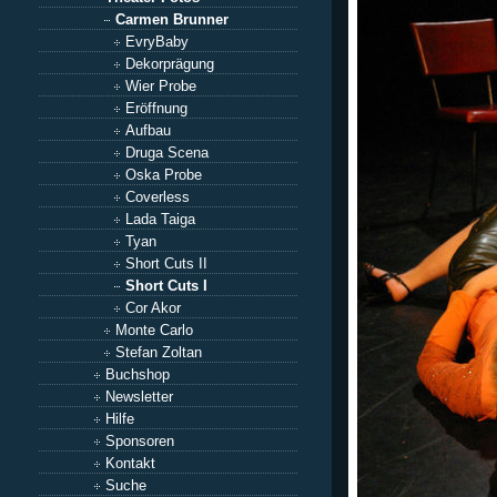
Carmen Brunner
EvryBaby
Dekorprägung
Wier Probe
Eröffnung
Aufbau
Druga Scena
Oska Probe
Coverless
Lada Taiga
Tyan
Short Cuts II
Short Cuts I
Cor Akor
Monte Carlo
Stefan Zoltan
Buchshop
Newsletter
Hilfe
Sponsoren
Kontakt
Suche