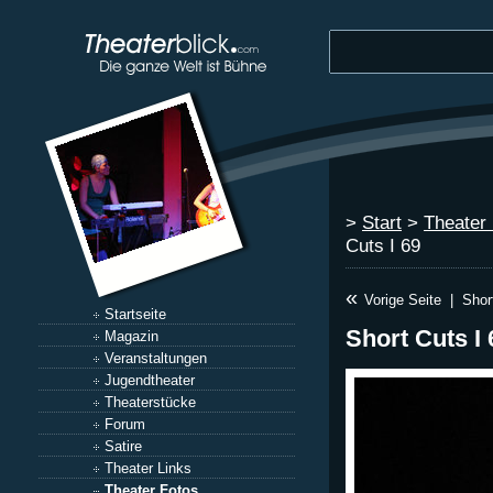
>
Start
>
Theater
Cuts I 69
«
Vorige Seite
|
Shor
Startseite
Short Cuts I 
Magazin
Veranstaltungen
Jugendtheater
Theaterstücke
Forum
Satire
Theater Links
Theater Fotos