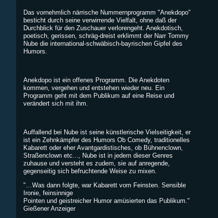
Das vornehmlich närrische Nummernprogramm "Anekdopo"
besticht durch seine verwirrende Vielfalt, ohne daß der
Durchblick für den Zuschauer verlorengeht. Anekdotisch,
poetisch, gerissen, schräg-dreist erklimmt der Narr Tommy
Nube die international-schwäbisch-bayrischen Gipfel des
Humors.
Anekdopo ist ein offenes Programm. Die Anekdoten
kommen, vergehen und entstehen wieder neu. Ein
Programm geht mit dem Publikum auf eine Reise und
verändert sich mit ihm.
Auffallend bei Nube ist seine künstlerische Vielseitigkeit, er
ist ein Zehnkämpfer des Humors Ob Comedy, traditionelles
Kabarett oder eher Avantgardistisches, ob Bühnenclown,
Straßenclown etc..., Nube ist in jedem dieser Genres
zuhause und versteht es zudem, sie auf anregende,
gegenseitig sich befruchtende Weise zu mixen.
"…Was dann folgte, war Kabarett vom Feinsten. Sensible
Ironie, feinsinnige
Pointen und geistreicher Humor amüsierten das Publikum."
Gießener Anzeiger