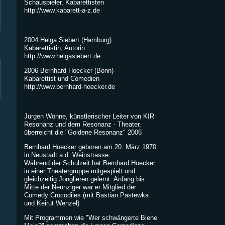
Schauspieler, Kabarettisten
http://www.kabarett-a-z.de
2004 Helga Siebert (Hamburg)
Kabarettistin, Autorin
http://www.helgasiebert.de
2006 Bernhard Hoecker (Bonn)
Kabarettist und Comedien
http://www.bernhard-hoecker.de
Jürgen Wönne, künstlerischer Leiter von KIR
Resonanz und dem Resonanz - Theater,
überreicht die "Goldene Resonanz" 2006
Bernhard Hoecker geboren am 20. März 1970
in Neustadt a.d. Weinstrasse.
Während der Schulzeit hat Bernhard Hoecker
in einer Theatergruppe mitgespielt und
gleichzeitig Jonglieren gelernt. Anfang bis
Mitte der Neunziger war er Mitglied der
Comedy Crocodiles (mit Bastian Pastewka
und Keirut Wenzel).
Mit Programmen wie "Wer schwängerte Biene