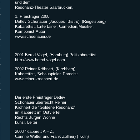
und dem
Resonanz-Theater Saarbrücken,
1. Preisträger 2000
Detlev Schönauer (Jacques´ Bistro), (Riegelsberg)
Kabarettist, Entertainer, Comedian,Musiker,
Komponist,Autor
www.schoenauer.de
2001 Bernd Vogel, (Hamburg) Politkabarettist
http://www.bernd-vogel.com
2002 Reiner Kröhnert, (Kirchberg)
Kabarettist, Schauspieler, Parodist
www.reiner-kroehnert.de
Der erste Preisträger Detlev
Schönauer überreicht Reiner
Kröhnert die "Goldene Resonanz"
im Kabarett im Ostviertel
Rechts Jürgen Wönne
künsl. Leiter
2003 "Kabarett A – Z„
Corinne Walter und Frank Zollner) ( Köln)