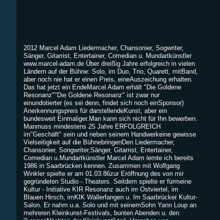
2012 Marcel Adam Liedermacher, Chansonier, Sogwriter,
Sänger, Gitarrist, Entertainer, Comedian u. Mundartkünstler
www.marcel-adam.de Über dreißig Jahre erfolgreich in vielen
Ländern auf der Bühne: Solo, im Duo, Trio, Quarett, mitBand,
aber noch nie hat er einen Preis, eineAuszeichung erhalten.
Das hat jetzt ein EndeMarcel Adam erhält "Die Goldene
Resonanz""Die Goldene Resonanz" ist zwar nur
einundotierter (es sei denn, findet sich noch einSponsor)
Anerkennungspreis für darstellendeKunst, aber ein
bundesweit Einmaliger.Man kann sich nicht für Ihn bewerben.
Manmuss mindestens 25 Jahre ERFOLGREICH
im"Geschäft" sein und neben seinem Handwerkeine gewisse
Vielseitigkeit auf die BühnebringenDen Liedermacher,
Chansonier, Songwriter,Sänger, Gitarrist, Entertainer,
Comedian u.Mundartkünstler Marcel Adam lernte ich bereits
1986 in Saarbrücken kennen. Zusammen mit Wolfgang
Winkler spielte er am 01.03.86zur Eröffnung des von mir
gegründeten Studio - Theaters. Seitdem spielte er fürmeine
Kultur - Initiative KIR Resonanz auch im Ostviertel, im
Blauen Hirsch, imKIK Wallerfangen u. Im Saarbrücker Kultur-
Salon. Er nahm u.a. Solo und mit seinemSohn Yann Loup an
mehreren Kleinkunst-Festivals, bunten Abenden u. den