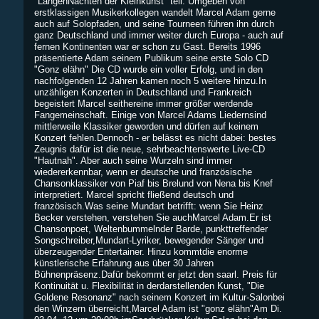
"LangenNächten der Kleinkunst" teil. Umgeben von
erstklassigen Musikerkollegen wandelt Marcel Adam gerne
auch auf Solopfaden, und seine Tourneen führen ihn durch
ganz Deutschland und immer weiter durch Europa - auch auf
fernen Kontinenten war er schon zu Gast. Bereits 1996
präsentierte Adam seinem Publikum seine erste Solo CD
"Gonz elähn" Die CD wurde ein voller Erfolg, und in den
nachfolgenden 12 Jahren kamen noch 5 weitere hinzu.In
unzähligen Konzerten in Deutschland und Frankreich
begeistert Marcel seithereine immer größer werdende
Fangemeinschaft. Einige von Marcel Adams Liedernsind
mittlerweile Klassiker geworden und dürfen auf keinem
Konzert fehlen.Dennoch - er belässt es nicht dabei: bestes
Zeugnis dafür ist die neue, sehrbeachtenswerte Live-CD
"Hautnah". Aber auch seine Wurzeln sind immer
wiedererkennbar, wenn er deutsche und französische
Chansonklassiker von Piaf bis Brelund von Nena bis Knef
interpretiert. Marcel spricht fließend deutsch und
französisch.Was seine Mundart betrifft: wenn Sie Heinz
Becker verstehen, verstehen Sie auchMarcel Adam.Er ist
Chansonpoet, Weltenbummelnder Barde, punkttreffender
Songschreiber,Mundart-Lyriker, bewegender Sänger und
überzeugender Entertainer. Hinzu kommtdie enorme
künstlerische Erfahrung aus über 30 Jahren
Bühnenpräsenz.Dafür bekommt er jetzt den saarl. Preis für
Kontinuität u. Flexibilität in derdarstellenden Kunst, "Die
Goldene Resonanz" nach seinem Konzert im Kultur-Salonbei
den Winzern überreicht,Marcel Adam ist "gonz elähn"Am Di.