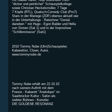
"dicker und peinlicher" Schauspielkollege
sowie Christian Heckelsmüller, 7 Tage
7 Köpfe (RTL), Quatsch-Comedy Club (Pro7)
Stars in der Manege (ZDF) ebenso aktuell wie
in der Unterhaltungs - Rateshow "Genial
daneben " mit Hugo - Egon Balder und Hella
von Sinnen (Sat 1) und in der Improshow
"Schillerstrasse" (Sat1)
2010 Tommy Nube (Ulm)Schauspieler,
Kabarettist, Clown, Autor,
www.tommynube.de
Tommy Nube erhält am 22.10.10
nach seinem Auftritt mit dem
Poesie - Kabarett "Anekdopo" im
Saarbrücker Kultur - Salon als
siebter Bühnen - Künstler
DIE GOLDENE RESONANZ