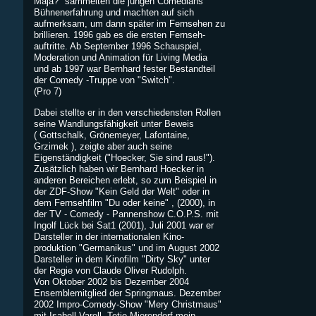
Maja?" sammelten die jungen Comedians
Bühnenerfahrung und machten auf sich
aufmerksam, um dann später im Fernsehen zu
brillieren. 1996 gab es die ersten Fernseh-
auftritte. Ab September 1996 Schauspiel,
Moderation und Animation für Living Media
und ab 1997 war Bernhard fester Bestandteil
der Comedy -Truppe von "Switch".
(Pro 7)
Dabei stellte er in den verschiedensten Rollen
seine Wandlungsfähigkeit unter Beweis
( Gottschalk, Grönemeyer, Lafontaine,
Grzimek ), zeigte aber auch seine
Eigenständigkeit ("Hoecker, Sie sind raus!").
Zusätzlich haben wir Bernhard Hoecker in
anderen Bereichen erlebt, so zum Beispiel in
der ZDF-Show "Kein Geld der Welt" oder in
dem Fernsehfilm "Du oder keine" , (2000), in
der TV - Comedy - Pannenshow C.O.P.S. mit
Ingolf Lück bei Sat1 (2001), Juli 2001 war er
Darsteller in der internationalen Kino-
produktion "Germanikus" und im August 2002
Darsteller in dem Kinofilm "Dirty Sky" unter
der Regie von Claude Oliver Rudolph.
Von Oktober 2002 bis Dezember 2004
Ensemblemitglied der Springmaus. Dezember
2002 Impro-Comedy-Show "Mery Christmaus"
mit Isabell Varell, Tetje Mierendorf mein