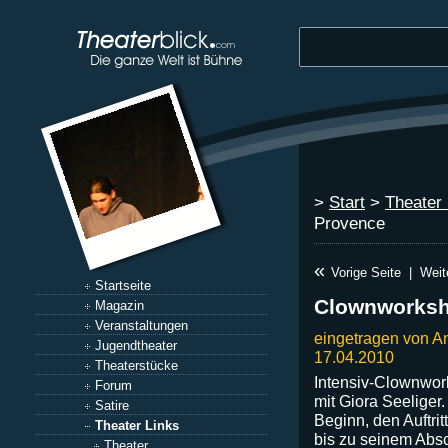
>
Start
>
Theater 
Provence
«
Vorige Seite
|
Weit
Startseite
Clownworksh
Magazin
Veranstaltungen
eingetragen von A
Jugendtheater
17.04.2010
Theaterstücke
Intensiv-Clownwor
Forum
mit Giora Seeliger.
Satire
Beginn, den Auftri
Theater Links
bis zu seinem Abs
Theater