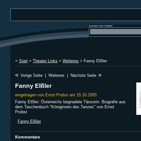
>
Start
>
Theater Links
>
Weiteres
> Fanny Elßler
«
»
Vorige Seite
|
Weiteres
|
Nächste Seite
Fanny Elßler
eingetragen von Ernst Probst am 15.10.2005
Fanny Elßler: Österreichs begnadete Tänzerin. Biografie aus
dem Taschenbuch "Königinnen des Tanzes" von Ernst
Probst
Fanny Elßler
Kommentare