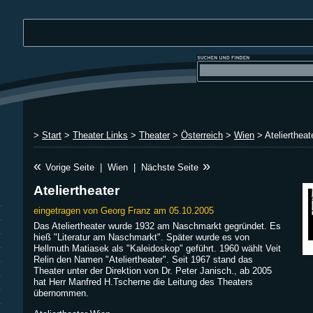
>
Start
>
Theater Links
>
Theater
>
Österreich
>
Wien
> Ateliertheat
«
»
Vorige Seite
|
Wien
|
Nächste Seite
Ateliertheater
eingetragen von Georg Franz am 05.10.2005
Das Ateliertheater wurde 1932 am Naschmarkt gegründet. Es
hieß "Literatur am Naschmarkt". Später wurde es von
Hellmuth Matiasek als "Kaleidoskop" geführt. 1960 wählt Veit
Relin den Namen "Ateliertheater". Seit 1967 stand das
Theater unter der Direktion von Dr. Peter Janisch., ab 2005
hat Herr Manfred H.Tscherne die Leitung des Theaters
übernommen.