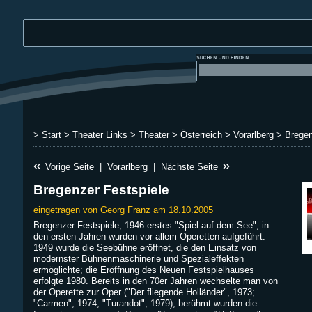
>
Start
>
Theater Links
>
Theater
>
Österreich
>
Vorarlberg
> Bregen
«
»
Vorige Seite
|
Vorarlberg
|
Nächste Seite
Bregenzer Festspiele
eingetragen von Georg Franz am 18.10.2005
Bregenzer Festspiele, 1946 erstes "Spiel auf dem See"; in
den ersten Jahren wurden vor allem Operetten aufgeführt.
1949 wurde die Seebühne eröffnet, die den Einsatz von
modernster Bühnenmaschinerie und Spezialeffekten
ermöglichte; die Eröffnung des Neuen Festspielhauses
erfolgte 1980. Bereits in den 70er Jahren wechselte man von
der Operette zur Oper ("Der fliegende Holländer", 1973;
"Carmen", 1974; "Turandot", 1979); berühmt wurden die