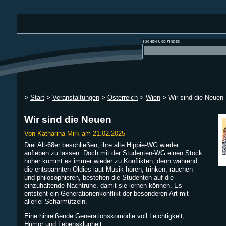
>
Start
>
Veranstaltungen
>
Österreich
>
Wien
> Wir sind die Neuen
Wir sind die Neuen
Von Katharina Mirk am 21.02.2025
Drei Alt-68er beschließen, ihre alte Hippie-WG wieder
aufleben zu lassen. Doch mit der Studenten-WG einen Stock
höher kommt es immer wieder zu Konflikten, denn während
die entspannten Oldies laut Musik hören, trinken, rauchen
und philosophieren, bestehen die Studenten auf die
einzuhaltende Nachtruhe, damit sie lernen können. Es
entsteht ein Generationenkonflikt der besonderen Art mit
allerlei Scharmützeln.
Eine hinreißende Generationskomödie voll Leichtigkeit,
Humor und Lebensklugheit.