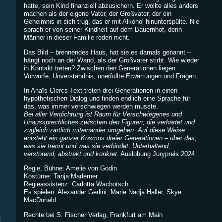
hatte, sein Kind finanziell abzusichern. Er wollte alles anders
machen als der eigene Vater, der Großvater, der ein
Geheimnis in sich trug, das er mit Alkohol hinunterspülte. Nie
sprach er von seiner Kindheit auf dem Bauernhof, denn
Männer in dieser Familie reden nicht.
Das Bild – brennendes Haus, hat sie es damals genannt –
hängt noch an der Wand, als der Großvater stirbt. Wie wieder
in Kontakt treten? Zwischen den Generationen liegen
Vorwürfe, Unverständnis, unerfüllte Erwartungen und Fragen.
In Anaïs Clercs Text treten drei Generationen in einen
hypothetischen Dialog und finden endlich eine Sprache für
das, was immer verschwiegen werden musste.
Bei aller Verdichtung ist Raum für Verschwiegenes und
Unaussprechliches zwischen den Figuren, die verhärtet und
zugleich zärtlich miteinander umgehen. Auf diese Weise
entsteht ein ganzer Kosmos dreier Generationen – über das,
was sie trennt und was sie verbindet. Unterhaltend,
verstörend, abstrakt und konkret.
Auslobung Jurypreis 2024
Regie, Bühne: Amelie von Godin
Kostüme: Tanja Maderner
Regieassistenz: Carlotta Wachotsch
Es spielen: Alexander Gerlini, Marie Nadja Haller, Skye
MacDonald
Rechte bei S. Fischer Verlag, Frankfurt am Main