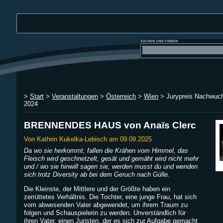
>
Start
>
Veranstaltungen
>
Österreich
>
Wien
> Jurypreis Nachwuc
2024
BRENNENDES HAUS von Anaïs Clerc
Von Kathrin Kukelka-Lebisch am 09.09.2025
Da wo sie herkommt, fallen die Krähen vom Himmel, das
Fleisch wird geschnetzelt, gesät und gemäht wird nicht mehr
und / wo sie hinwill sagen sie, werden musst du und wenden
sich trotz Diversity ab bei dem Geruch nach Gülle.
Die Kleinste, der Mittlere und der Größte haben ein
zerrüttetes Verhältnis. Die Tochter, eine junge Frau, hat sich
vom abwesenden Vater abgewendet, um ihrem Traum zu
folgen und Schauspielerin zu werden. Unverständlich für
ihren Vater, einen Juristen, der es sich zur Aufgabe gemacht