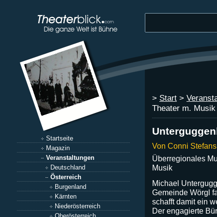
>
Start
>
Veranst
Theater m. Musik
Unterguggen
Startseite
Von Conni Stefans
Magazin
Überregionales Mu
Veranstaltungen
Musik
Deutschland
Österreich
Michael Untergugge
Burgenland
Gemeinde Wörgl f
Kärnten
schafft damit ein
Niederösterreich
Der engagierte Bür
Oberösterreich