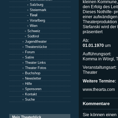
kleinen Kommune, 
Salzburg
den Erfolg des Leit
Steiermark
Dieses Nothilfe- p
Tirol
einer aufwändigen
Vorarlberg
Theaterproduktion
Wien
Stefanski wird der
Schweiz
präsentiert
Südtirol
Ab:
Jugendtheater
01.01.1970
um
Theaterstücke
Forum
Aufführungsort:
Satire
Komma in Wörgl, Ti
Theater Links
Veranstaltungsart:
Theater Fotos
Theater
Buchshop
Newsletter
Weitere Termine:
Hilfe
www.thearta.com
Sponsoren
Kontakt
Suche
Kommentare
Sie können eine
Mein Theaterblick