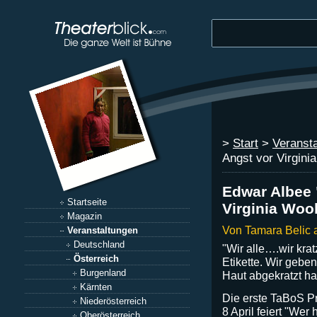
>
Start
>
Veranst
Angst vor Virginia
Edwar Albee 
Startseite
Virginia Wool
Magazin
Von Tamara Belic 
Veranstaltungen
Deutschland
"Wir alle….wir kra
Österreich
Etikette. Wir gebe
Burgenland
Haut abgekratzt ha
Kärnten
Die erste TaBoS Pr
Niederösterreich
8 April feiert "Wer 
Oberösterreich