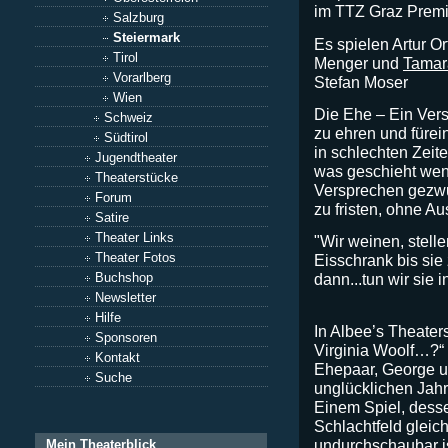
im TTZ Graz Premi
Salzburg
Steiermark
Es spielen Artur O
Tirol
Menger und
Tamar
Vorarlberg
Stefan Moser
Wien
Die Ehe – Ein Vers
Schweiz
zu ehren und fürei
Südtirol
in schlechten Zeit
Jugendtheater
was geschieht wen
Theaterstücke
Versprechen gezwu
Forum
zu fristen, ohne Au
Satire
Theater Links
"Wir weinen, stell
Theater Fotos
Eisschrank bis sie
Buchshop
dann...tun wir sie 
Newsletter
Hilfe
In Albee’s Theater
Sponsoren
Virginia Woolf…?“ h
Kontakt
Ehepaar, George u
Suche
unglücklichen Jahr
Einem Spiel, desse
Schlachtfeld gleic
undurchschaubar is
Mein Theaterblick