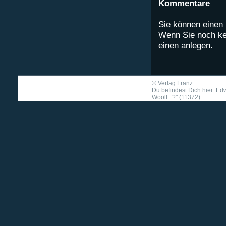
Kommentare
Sie können eine
Wenn Sie noch ke
einen anlegen
.
©
Verlag Franz
Du befindest Dich hier: Edw
Woolf...?" (11372).