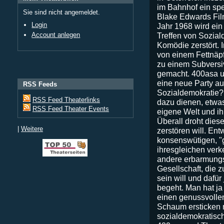
im Bahnhof ein spe
Sie sind nicht angemeldet.
Blake Edwards Fil
Login
Jahr 1968 wird ein 
Account anlegen
Treffen von Sozia
Komödie zerstört. I
von einem Fettnäpfc
zu einem Subversiv
gemacht. 400asa u
eine neue Party au
RSS Feeds
Sozialdemokratie? 
RSS Feed Theaterlinks
dazu dienen, etwa
RSS Feed Theater Events
eigene Welt und i
Überall droht diese
|
Weitere
zerstören will. Ent
konsenswütigen, "g
ihresgleichen verke
andere erbarmungs
Gesellschaft, die 
sein will und dafü
begeht. Man hat ja 
einen genussvolle
Schaum ersticken 
sozialdemokratisc