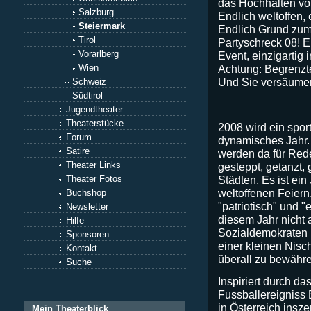
das Hochhalten vo
Salzburg
Endlich weltoffen, 
Steiermark
Endlich Grund zum 
Tirol
Partyschreck 08! E
Vorarlberg
Event, einzigartig 
Wien
Achtung: Begrenzt
Und Sie versäumen 
Schweiz
Südtirol
Jugendtheater
Theaterstücke
2008 wird ein spor
Forum
dynamisches Jahr.
Satire
werden da für Red
Theater Links
gesteppt, getanzt,
Städten. Es ist ein
Theater Fotos
weltoffenen Feiern
Buchshop
"patriotisch" und "
Newsletter
diesem Jahr nicht 
Hilfe
Sozialdemokraten n
Sponsoren
einer kleinen Nisc
Kontakt
überall zu bewähr
Suche
Inspiriert durch d
Fussballereigniss
in Österreich insz
Mein Theaterblick