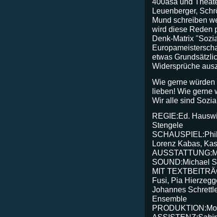
400asa und Theate
Leuenberger, Schr
Mund schreiben we
wird diese Reden 
Denk-Matrix "Sozia
Europameisterschaf
etwas Grundsätzlic
Widersprüche aus
Wie gerne würden 
lieben! Wie gerne 
Wir alle sind Sozi
REGIE:Ed. Hauswir
Stengele
SCHAUSPIEL:Philli
Lorenz Kabas, Ka
AUSSTATTUNG:Mari
SOUND:Michael S
MIT TEXTBEITRÄG
Fusi, Pia Hierzegg
Johannes Schrettl
Ensemble
PRODUKTION:Moni
ASSISTENZ:Sabi