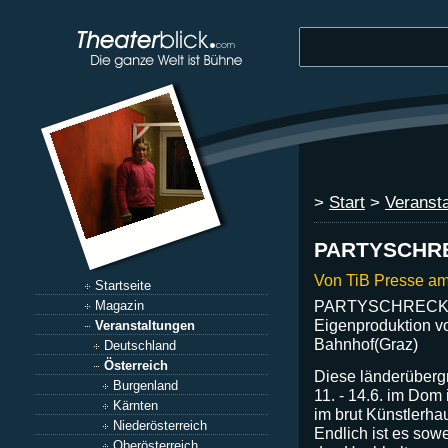
>
Start
>
Veranst
PARTYSCHRE
Von TiB Presse am
Startseite
PARTYSCHRECK 08!
Magazin
Eigenproduktion v
Veranstaltungen
Bahnhof(Graz)
Deutschland
Österreich
Diese länderüberg
Burgenland
11. - 14.6. im Dom 
Kärnten
im brut Künstlerha
Niederösterreich
Endlich ist es sow
Oberösterreich