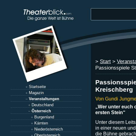
>
Start
>
Veranst
Passionsspiele S
Passionsspie
Startseite
Kreischberg
Magazin
Von Gundi Jungme
Veranstaltungen
Deutschland
„Wer unter euch o
Österreich
ersten Stein“
Burgenland
Unter diesem Leits
Kärnten
in einer neuen un
Niederösterreich
die Bühne gebrach
Oberösterreich