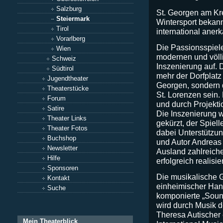
Salzburg
St. Georgen am Krei
Steiermark
Wintersport bekann
Tirol
international anerk
Vorarlberg
Die Passionsspiele
Wien
modernen und völli
Schweiz
Inszenierung auf. D
Südtirol
mehr der Dorfplatz 
Jugendtheater
Georgen, sondern d
Theaterstücke
St. Lorenzen sein.
Forum
und durch Projekti
Satire
Die Inszenierung w
Theater Links
gekürzt, der Spiel
Theater Fotos
dabei Unterstützu
Buchshop
und Autor Andreas 
Newsletter
Ausland zahlreiche
Hilfe
erfolgreich realisier
Sponsoren
Die musikalische Ge
Kontakt
einheimischer Han
Suche
komponierte „Soun
wird durch Musik 
Theresa Autischer 
Mein Theaterblick