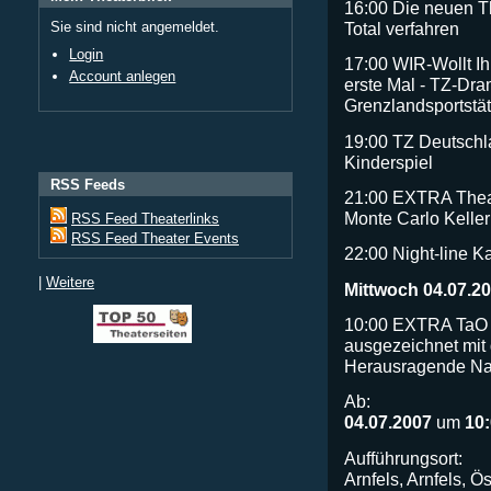
16:00 Die neuen T
Total verfahren
Sie sind nicht angemeldet.
Login
17:00 WIR-Wollt I
Account anlegen
erste Mal - TZ-Dr
Grenzlandsportstät
19:00 TZ Deutschl
Kinderspiel
RSS Feeds
21:00 EXTRA Thea
Monte Carlo Kell
RSS Feed Theaterlinks
RSS Feed Theater Events
22:00 Night-line K
|
Weitere
Mittwoch 04.07.2
10:00 EXTRA TaO G
ausgezeichnet mit d
Herausragende Na
Ab:
04.07.2007
um
10
Aufführungsort:
Arnfels, Arnfels, Ö