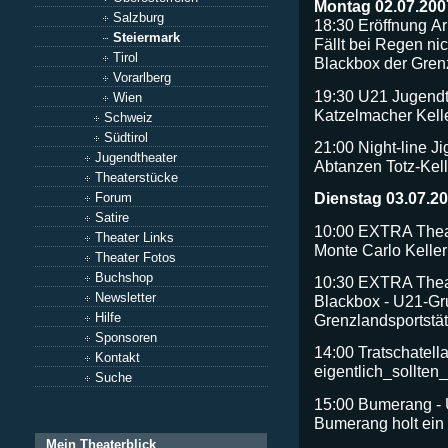
Montag 02.07.200
Salzburg
18:30 Eröffnung Ar
Steiermark
Fällt bei Regen nic
Tirol
Blackbox der Grenz
Vorarlberg
19:30 U21 Jugendt
Wien
Katzelmacher Kel
Schweiz
Südtirol
21:00 Night-line 
Jugendtheater
Abtanzen Totz-Kel
Theaterstücke
Dienstag 03.07.2
Forum
Satire
10:00 EXTRA Thea
Theater Links
Monte Carlo Kell
Theater Fotos
Buchshop
10:30 EXTRA Theat
Newsletter
Blackbox - U21-Gr
Hilfe
Grenzlandsportstät
Sponsoren
14:00 Tratschatell
Kontakt
eigentlich_sollten
Suche
15:00 Bumerang -
Bumerang holt ein
Mein Theaterblick