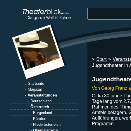
>
Start
>
Veranst
Jugendtheater in 
Jugendtheate
Startseite
Von Georg Franz 
Magazin
Cirka 80 junge The
Veranstaltungen
Tage lang vom 2.7
Deutschland
Rahmen des "Timeo
Österreich
Arnfels belagern. 
Burgenland
Aufführungen, werf
Kärnten
Programm.
Niederösterreich
Oberösterreich