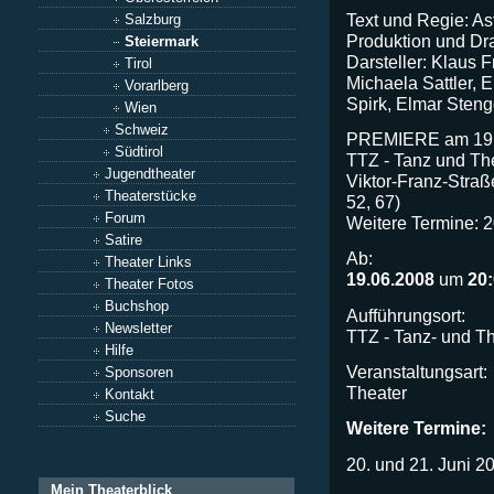
Text und Regie: As
Salzburg
Produktion und Dr
Steiermark
Darsteller: Klaus F
Tirol
Michaela Sattler, E
Vorarlberg
Spirk, Elmar Sten
Wien
Schweiz
PREMIERE am 19. 
Südtirol
TTZ - Tanz und Th
Jugendtheater
Viktor-Franz-Straß
Theaterstücke
52, 67)
Forum
Weitere Termine: 2
Satire
Ab:
Theater Links
19.06.2008
um
20
Theater Fotos
Buchshop
Aufführungsort:
Newsletter
TTZ - Tanz- und Th
Hilfe
Veranstaltungsart:
Sponsoren
Theater
Kontakt
Suche
Weitere Termine:
20. und 21. Juni 2
Mein Theaterblick