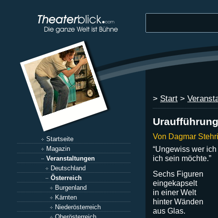
>
Start
>
Veranst
Uraufführun
Von Dagmar Stehr
Startseite
“Ungewiss wer ich 
Magazin
ich sein möchte.”
Veranstaltungen
Deutschland
Sechs Figuren
Österreich
eingekapselt
Burgenland
in einer Welt
Kärnten
hinter Wänden
Niederösterreich
aus Glas.
Oberösterreich