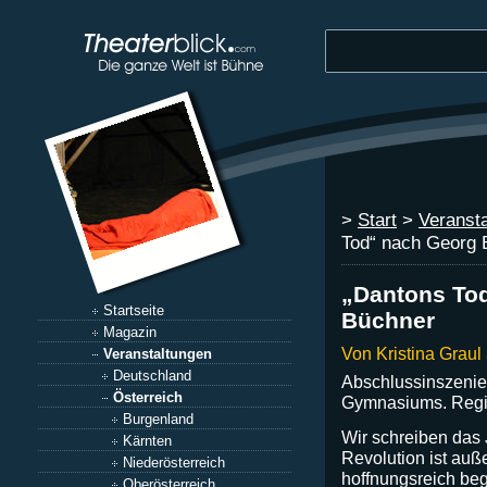
>
Start
>
Veranst
Tod“ nach Georg 
„Dantons To
Startseite
Büchner
Magazin
Von Kristina Grau
Veranstaltungen
Deutschland
Abschlussinszeni
Österreich
Gymnasiums. Regie
Burgenland
Wir schreiben das 
Kärnten
Revolution ist auß
Niederösterreich
hoffnungsreich beg
Oberösterreich