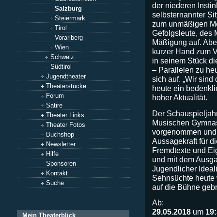
der niederen Instin
Salzburg
selbsternannter Si
Steiermark
zum unmäßigen Mo
Tirol
Gefolgsleute, des 
Vorarlberg
Mäßigung auf. Abe
Wien
kurzer Hand zum Vo
Schweiz
in seinem Stück d
Südtirol
– Parallelen zu h
Jugendtheater
sich auf. „Wir sind
Theaterstücke
heute ein bedenkli
Forum
hoher Aktualität.
Satire
Der Schauspieljah
Theater Links
Musischen Gymnasi
Theater Fotos
vorgenommen und k
Buchshop
Aussagekraft für di
Newsletter
Fremdtexte und Ei
Hilfe
und mit dem Ausga
Sponsoren
Jugendlicher Ideal
Kontakt
Sehnsüchte heute 
Suche
auf die Bühne gebr
Ab:
29.05.2018
um
19
Mein Theaterblick