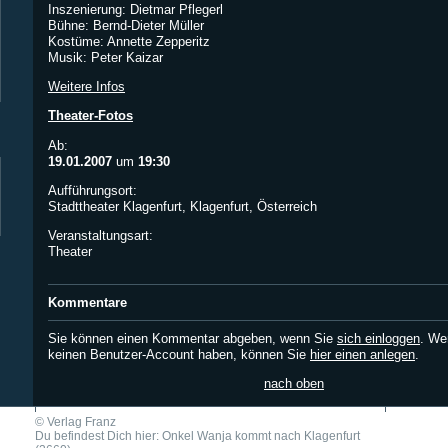
Inszenierung: Dietmar Pflegerl
Bühne: Bernd-Dieter Müller
Kostüme: Annette Zepperitz
Musik: Peter Kaizar
Weitere Infos
Theater-Fotos
Ab:
19.01.2007
um
19:30
Aufführungsort:
Stadttheater Klagenfurt, Klagenfurt, Österreich
Veranstaltungsart:
Theater
Kommentare
Sie können einen Kommentar abgeben, wenn Sie
sich einloggen
. We
keinen Benutzer-Account haben, können Sie
hier einen anlegen
.
nach oben
©
Verlag Franz
Du befindest Dich hier: Onkel Wanja kommt nach Klagenfurt