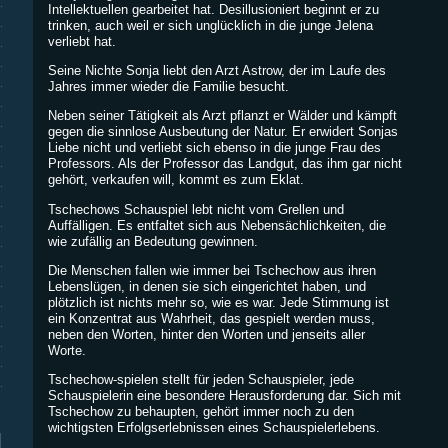
Intellektuellen gearbeitet hat. Desillusioniert beginnt er zu
trinken, auch weil er sich unglücklich in die junge Jelena
verliebt hat.
Seine Nichte Sonja liebt den Arzt Astrow, der im Laufe des
Jahres immer wieder die Familie besucht.
Neben seiner Tätigkeit als Arzt pflanzt er Wälder und kämpft
gegen die sinnlose Ausbeutung der Natur. Er erwidert Sonjas
Liebe nicht und verliebt sich ebenso in die junge Frau des
Professors. Als der Professor das Landgut, das ihm gar nicht
gehört, verkaufen will, kommt es zum Eklat.
Tschechows Schauspiel lebt nicht vom Grellen und
Auffälligen. Es entfaltet sich aus Nebensächlichkeiten, die
wie zufällig an Bedeutung gewinnen.
Die Menschen fallen wie immer bei Tschechow aus ihren
Lebenslügen, in denen sie sich eingerichtet haben, und
plötzlich ist nichts mehr so, wie es war. Jede Stimmung ist
ein Konzentrat aus Wahrheit, das gespielt werden muss,
neben den Worten, hinter den Worten und jenseits aller
Worte.
Tschechow-spielen stellt für jeden Schauspieler, jede
Schauspielerin eine besondere Herausforderung dar. Sich mit
Tschechow zu behaupten, gehört immer noch zu den
wichtigsten Erfolgserlebnissen eines Schauspielerlebens.