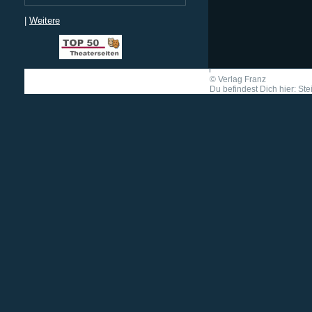
|
Weitere
©
Verlag Franz
Du befindest Dich hier: Ste