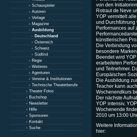
von den Initiatori
Schauspieler
Rotraut de Neve u
Autoren
YOP vermittelt all
Verlage
und Durchführung 
Magazine
Performances auf 
Ausbildung
Performancedarstel
Deutschland
künstlerischen Pr
Österreich
Die Verbindung vo
Schweiz
besondere Markenz
Südtirol
Beendet wird YOP
Regie
erarbeiteten Perfo
Weiteres
und Teilnehmer. Da
Agenturen
Europäischen Sozia
Vereine & Institutionen
Die Ausbildung z
Technische Theaterberufe
Teacher kann auch
Theater Fotos
Wochenendkurs be
Buchshop
Der nächste Aufna
YOP intensiv, YO
Newsletter
Wochenende findet
Hilfe
2010 um 13:00 Uhr 
Sponsoren
Kontakt
Weitere Informati
Suche
hier: