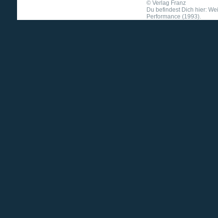
©
Verlag Franz
Du befindest Dich hier: We
Performance (1993).