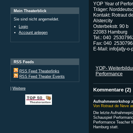
YOP Year of Perf
Träger: Norddeutsc
Mein Theaterblick
Kontakt: Rotraut d
Sie sind nicht angemeldet.
Alstercity
Osterbekstr. 90 b
Login
22083 Hamburg
Account anlegen
Tel.: 040 ­ 2530796
Fax: 040 ­ 253079
E-Mail: info[at]y-o
RSS Feeds
YOP- Weiterbildu
RSS Feed Theaterlinks
Performance
RSS Feed Theater Events
|
Weitere
Kommentare (2)
Aufnahmeworkshop z
Von Rotraut de Neve a
Die letzte Aufnahmeprü
Schauspiel Performanc
Performance Teacher fi
Hamburg statt.