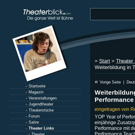
>
Start
>
Theater 
Weiterbildung in
«
Vorige Seite
|
Deut
Startseite
Weiterbildun
Magazin
Veranstaltungen
Performance
Jugendtheater
eingetragen von R
Theaterstücke
Forum
YOP Year of Perfo
einjährige Zusatzq
Satire
Performance mit d
Theater Links
Performance Teache
Theater