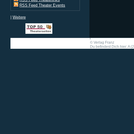
RSS Feed Theater Events
|
Weitere
©
Verlag Franz
Du befindest Dich hier: A (2