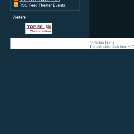
RSS Feed Theater Events
|
Weitere
©
Verlag Franz
Du befindest Dich hier: A (7