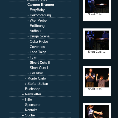
Carmen Brunner
EvryBaby
Short Cuts I...
Dekorprägung
Wier Probe
Eröffnung
Aufbau
Druga Scena
Oska Probe
Coverless
Short Cuts I...
Lada Taiga
Tyan
Short Cuts II
Short Cuts I
Cor Akor
Monte Carlo
Stefan Zoltan
Buchshop
Short Cuts I...
Newsletter
Hilfe
Sponsoren
Kontakt
Suche