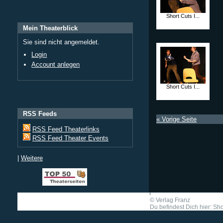
Short Cuts I...
Mein Theaterblick
Sie sind nicht angemeldet.
Login
Account anlegen
Short Cuts I...
RSS Feeds
« Vorige Seite
RSS Feed Theaterlinks
RSS Feed Theater Events
|
Weitere
©
Verlag Franz
Du befindest Dich hier: Shor