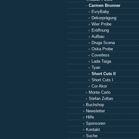
Carmen Brunner
EvryBaby
Dekorprägung
Wier Probe
Eröffnung
Aufbau
Druga Scena
Oska Probe
Coverless
Lada Taiga
Tyan
Short Cuts II
Short Cuts I
Cor Akor
Monte Carlo
Stefan Zoltan
Buchshop
Newsletter
Hilfe
Sponsoren
Kontakt
Suche