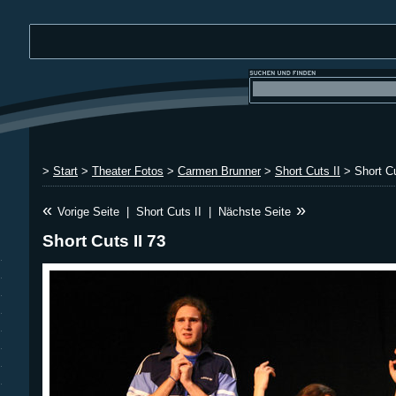
>
Start
>
Theater Fotos
>
Carmen Brunner
>
Short Cuts II
> Short Cu
«
»
Vorige Seite
|
Short Cuts II
|
Nächste Seite
Short Cuts II 73