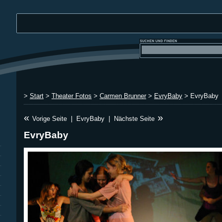
>
Start
>
Theater Fotos
>
Carmen Brunner
>
EvryBaby
> EvryBaby
«
»
Vorige Seite
|
EvryBaby
|
Nächste Seite
EvryBaby