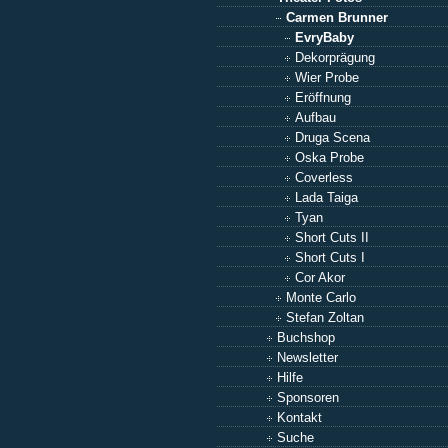
Carmen Brunner
EvryBaby
Dekorprägung
Wier Probe
Eröffnung
Aufbau
Druga Scena
Oska Probe
Coverless
Lada Taiga
Tyan
Short Cuts II
Short Cuts I
Cor Akor
Monte Carlo
Stefan Zoltan
Buchshop
Newsletter
Hilfe
Sponsoren
Kontakt
Suche